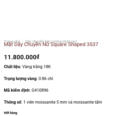
Trang chủ
/
Dây chuyền kim cương nhân tạo
Mặt Dây Chuyền Nữ Square Shaped 3537
11.800.000
₫
Chất liệu
: Vàng trắng 18K
Trọng lượng vàng
: 0.86 chỉ
Mã kiểm định
: G410896
Thông số
: 1 viên moissanite 5 mm và moissanite tấm
Hết hàng