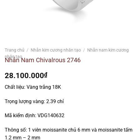
Trang chủ
/
Nhẫn kim cương nhân tạo
/
Nhẫn nam kim cương
nhân tạo
Nhẫn Nam Chivalrous 2746
28.100.000
₫
Chất liệu: Vàng trắng 18K
Trọng lượng vàng: 2.39 chỉ
Mã kiểm định: VDG140632
Thông số: 1 viên moissanite chủ 6 mm và moissanite tấm
1.2 mm – 2 mm