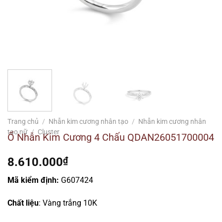
Trang chủ
/
Nhẫn kim cương nhân tạo
/
Nhẫn kim cương nhân
tạo nữ
/
Cluster
Ổ Nhẫn Kim Cương 4 Chấu QDAN26051700004
8.610.000
₫
Mã kiểm định:
G607424
Chất liệu
: Vàng trắng 10K