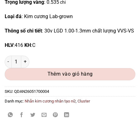
Trọng lượng vàng
: 0.535
chi
Loại đá
: Kim cương Lab-grown
Thông số chi tiết
: 30v LGD 1.00-1.3mm chất lượng VVS-VS
HLV
:416
KH
:C
Ổ Nhẫn Kim Cương 4 Chấu QDAN26051700004 số lượng
Thêm vào giỏ hàng
SKU:
QDAN26051700004
Danh mục:
Nhẫn kim cương nhân tạo nữ
,
Cluster